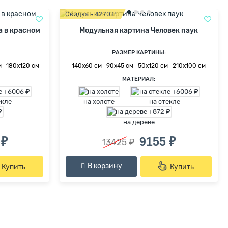
Скидка - 4270 ₽
а в красном
Модульная картина Человек паук
РАЗМЕР КАРТИНЫ:
м
180х120 см
140х60 см
90х45 см
50х120 см
210х100 см
МАТЕРИАЛ:
екле
на холсте
на стекле
на дереве
 ₽
9155 ₽
13425 ₽
В корзину
Купить
Купить