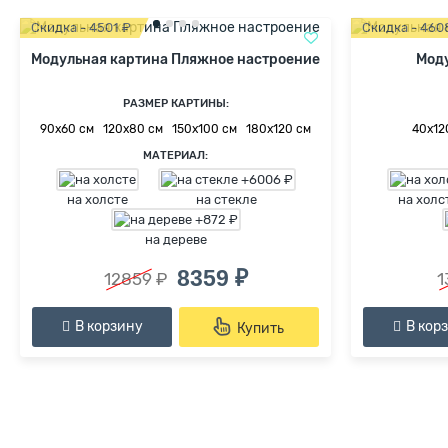
Скидка - 4501 ₽
Скидка - 460
Модульная картина Пляжное настроение
Моду
РАЗМЕР КАРТИНЫ:
90х60 см
120х80 см
150х100 см
180х120 см
40х12
МАТЕРИАЛ:
на холсте
на стекле
на холс
на дереве
8359 ₽
12859 ₽
1
В корзину
В кор
Купить