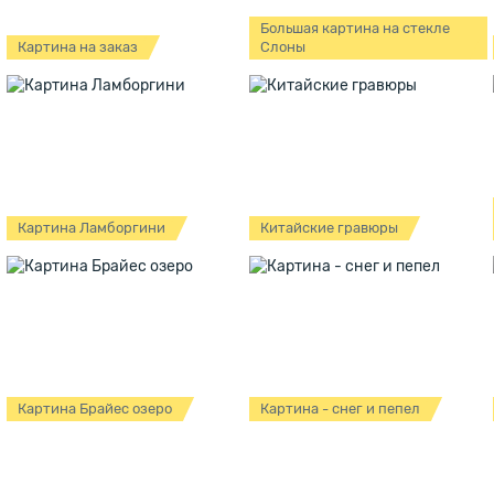
Большая картина на стекле
Картина на заказ
Слоны
Картина Ламборгини
Китайские гравюры
Картина Брайес озеро
Картина - снег и пепел