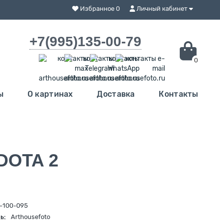
Избранное
0
Личный кабинет
+7(995)135-00-79
0
ы
О картинах
Доставка
Контакты
DOTA 2
-100-095
ь:
Arthousefoto