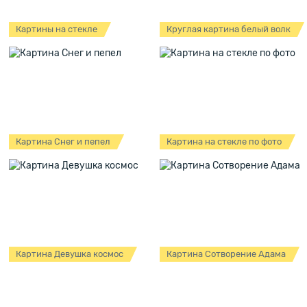
Картины на стекле
Круглая картина белый волк
Картина Снег и пепел
Картина на стекле по фото
Картина Девушка космос
Картина Сотворение Адама