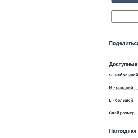
Поделитьс
Доступные
S - небольшо
M - средний
L - большой
Свой размер
Наглядная