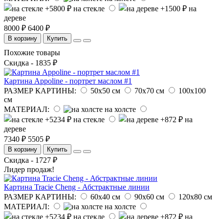
на стекле
на
дереве
8000 ₽
6400 ₽
В корзину
Купить
Похожие товары
Скидка - 1835 ₽
Картина Appoline - портрет маслом #1
РАЗМЕР КАРТИНЫ:
50х50 см
70х70 см
100х100
см
МАТЕРИАЛ:
на холсте
на стекле
на
дереве
7340 ₽
5505 ₽
В корзину
Купить
Скидка - 1727 ₽
Лидер продаж!
Картина Tracie Cheng - Абстрактные линии
РАЗМЕР КАРТИНЫ:
60х40 см
90х60 см
120х80 см
МАТЕРИАЛ:
на холсте
на стекле
на