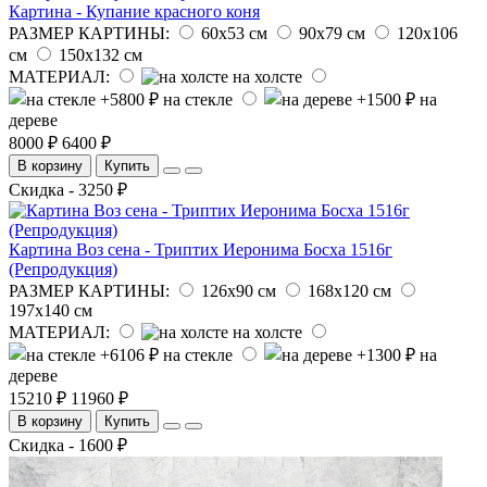
Картина - Купание красного коня
РАЗМЕР КАРТИНЫ:
60х53 см
90х79 см
120х106
см
150х132 см
МАТЕРИАЛ:
на холсте
на стекле
на
дереве
8000 ₽
6400 ₽
В корзину
Купить
Скидка - 3250 ₽
Картина Воз сена - Триптих Иеронима Босха 1516г
(Репродукция)
РАЗМЕР КАРТИНЫ:
126х90 см
168х120 см
197х140 см
МАТЕРИАЛ:
на холсте
на стекле
на
дереве
15210 ₽
11960 ₽
В корзину
Купить
Скидка - 1600 ₽