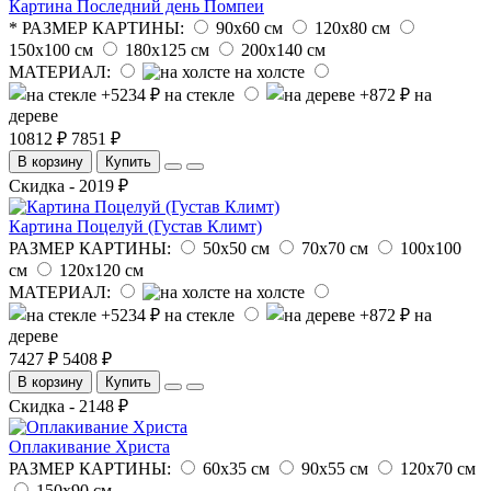
Картина Последний день Помпеи
* РАЗМЕР КАРТИНЫ:
90х60 см
120х80 см
150х100 см
180х125 см
200х140 см
МАТЕРИАЛ:
на холсте
на стекле
на
дереве
10812 ₽
7851 ₽
В корзину
Купить
Скидка - 2019 ₽
Картина Поцелуй (Густав Климт)
РАЗМЕР КАРТИНЫ:
50х50 см
70х70 см
100х100
см
120х120 см
МАТЕРИАЛ:
на холсте
на стекле
на
дереве
7427 ₽
5408 ₽
В корзину
Купить
Скидка - 2148 ₽
Оплакивание Христа
РАЗМЕР КАРТИНЫ:
60х35 см
90х55 см
120х70 см
150х90 см