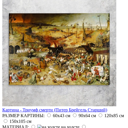
Картина - Триумф смерти (Питер Брейгель Старший)
РАЗМЕР КАРТИНЫ:
60х43 см
90х64 см
120х85 см
150х105 см
МАТЕРИАЛ:
на холсте