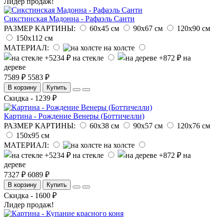
Лидер продаж!
Сикстинская Мадонна - Рафаэль Санти
РАЗМЕР КАРТИНЫ:
60х45 см
90х67 см
120х90 см
150х112 см
МАТЕРИАЛ:
на холсте
на стекле
на
дереве
7589 ₽
5583 ₽
В корзину
Купить
Скидка - 1239 ₽
Картина - Рождение Венеры (Боттичелли)
РАЗМЕР КАРТИНЫ:
60х38 см
90х57 см
120х76 см
150х95 см
МАТЕРИАЛ:
на холсте
на стекле
на
дереве
7327 ₽
6089 ₽
В корзину
Купить
Скидка - 1600 ₽
Лидер продаж!