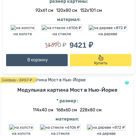
размер картины:
92х61 см
120х80 см
152х101 см
материал:
на холсте
на стекле
на дереве
9421 ₽
14390 ₽
В корзину
Купить
Скидка - 3957 ₽
Модульная картина Мост в Нью-Йорке
* размер :
114х40 см
168х60 см
228х80 см
материал:
на холсте
на стекле
на дереве