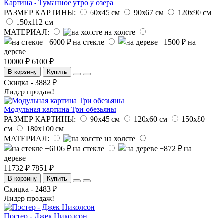
Картина - Туманное утро у озера
РАЗМЕР КАРТИНЫ:
60х45 см
90х67 см
120х90 см
150х112 см
МАТЕРИАЛ:
на холсте
на стекле
на
дереве
10000 ₽
6100 ₽
В корзину
Купить
Скидка - 3882 ₽
Лидер продаж!
Модульная картина Три обезьяны
РАЗМЕР КАРТИНЫ:
90х45 см
120х60 см
150х80
см
180х100 см
МАТЕРИАЛ:
на холсте
на стекле
на
дереве
11732 ₽
7851 ₽
В корзину
Купить
Скидка - 2483 ₽
Лидер продаж!
Постер - Джек Николсон