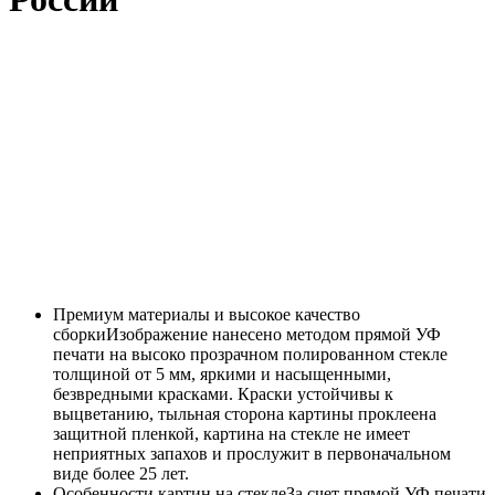
Премиум материалы и высокое качество
сборки
Изображение нанесено методом прямой УФ
печати на высоко прозрачном полированном стекле
толщиной от 5 мм, яркими и насыщенными,
безвредными красками. Краски устойчивы к
выцветанию, тыльная сторона картины проклеена
защитной пленкой, картина на стекле не имеет
неприятных запахов и прослужит в первоначальном
виде более 25 лет.
Особенности картин на стекле
За счет прямой УФ печати