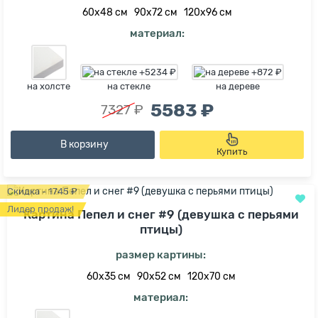
60х48 см
90х72 см
120х96 см
материал:
на холсте
на стекле
на дереве
5583 ₽
7327 ₽
В корзину
Купить
Скидка - 1745 ₽
Лидер продаж!
Картина Пепел и снег #9 (девушка с перьями
птицы)
размер картины:
60х35 см
90х52 см
120х70 см
материал: