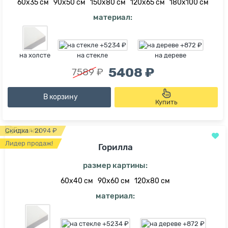
60х35 см
90х50 см
150х80 см
120х65 см
180х100 см
материал:
на холсте
на стекле
на дереве
5408 ₽
7589 ₽
В корзину
Купить
Скидка - 2094 ₽
Лидер продаж!
Горилла
размер картины:
60х40 см
90х60 см
120х80 см
материал: