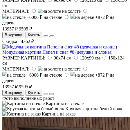
РАЗМЕР КАРТИНЫ:
90х90 см
120х120 см
150х150
см
МАТЕРИАЛ:
на холсте
на стекле
на
дереве
13957 ₽
9595 ₽
В корзину
Купить
Скидка - 4362 ₽
Модульная картина Пепел и снег #8 (девушка и слоны)
РАЗМЕР КАРТИНЫ:
90х74 см
120х99 см
150х124
см
МАТЕРИАЛ:
на холсте
на стекле
на
дереве
13957 ₽
9595 ₽
В корзину
Купить
Фото выполненных работ
Картины на стекле
Круглая картина белый волк
Картина на заказ