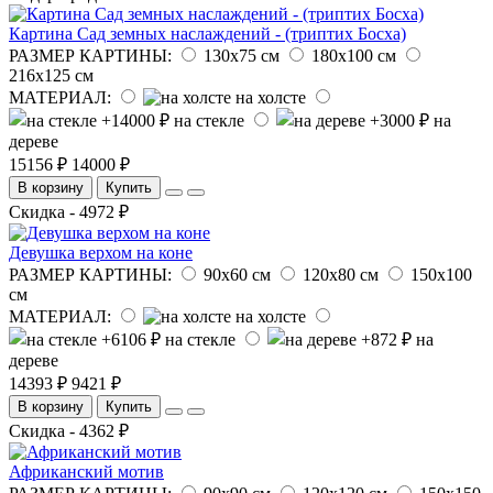
Картина Сад земных наслаждений - (триптих Босха)
РАЗМЕР КАРТИНЫ:
130x75 см
180х100 см
216х125 см
МАТЕРИАЛ:
на холсте
на стекле
на
дереве
15156 ₽
14000 ₽
В корзину
Купить
Скидка - 4972 ₽
Девушка верхом на коне
РАЗМЕР КАРТИНЫ:
90х60 см
120х80 см
150х100
см
МАТЕРИАЛ:
на холсте
на стекле
на
дереве
14393 ₽
9421 ₽
В корзину
Купить
Скидка - 4362 ₽
Африканский мотив