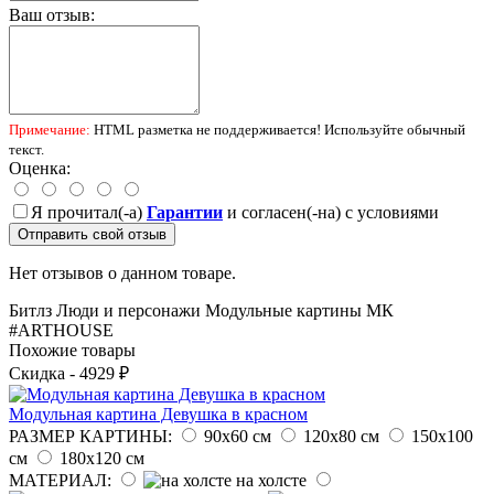
Ваш отзыв:
Примечание:
HTML разметка не поддерживается! Используйте обычный
текст.
Оценка:
Я прочитал(-а)
Гарантии
и согласен(-на) с условиями
Отправить свой отзыв
Нет отзывов о данном товаре.
Битлз
Люди и персонажи
Модульные картины
МК
#ARTHOUSE
Похожие товары
Скидка - 4929 ₽
Модульная картина Девушка в красном
РАЗМЕР КАРТИНЫ:
90х60 см
120х80 см
150х100
см
180х120 см
МАТЕРИАЛ:
на холсте