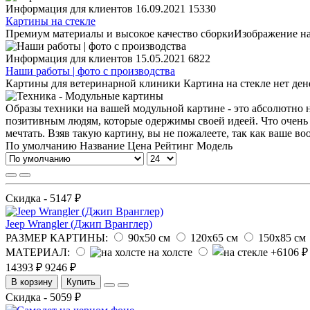
Информация для клиентов
16.09.2021
15330
Картины на стекле
Премиум материалы и высокое качество сборкиИзображение на
Информация для клиентов
15.05.2021
6822
Наши работы | фото с производства
Картины для ветеринарной клиники Картина на стекле нет дене
Образы техники на вашей модульной картине - это абсолютно
позитивным людям, которые одержимы своей идеей. Что очень
мечтать. Взяв такую картину, вы не пожалеете, так как ваше в
По умолчанию
Название
Цена
Рейтинг
Модель
Скидка - 5147 ₽
Jeep Wrangler (Джип Вранглер)
РАЗМЕР КАРТИНЫ:
90х50 см
120х65 см
150х85 см
МАТЕРИАЛ:
на холсте
14393 ₽
9246 ₽
В корзину
Купить
Скидка - 5059 ₽