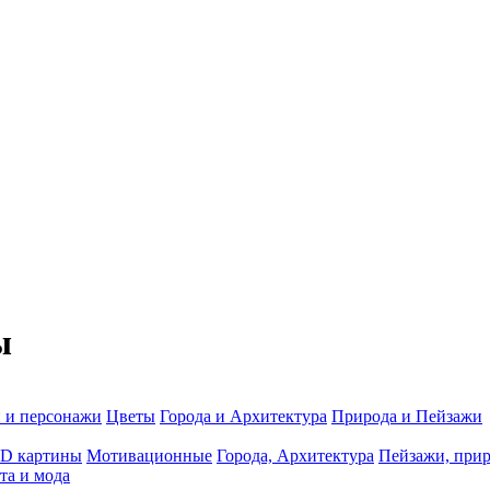
ы
 и персонажи
Цветы
Города и Архитектура
Природа и Пейзажи
3D картины
Мотивационные
Города, Архитектура
Пейзажи, при
та и мода