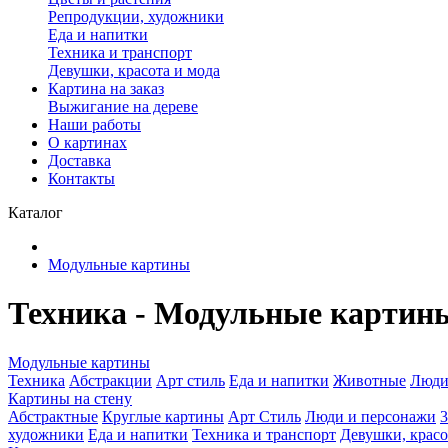
Репродукции, художники
Еда и напитки
Техника и транспорт
Девушки, красота и мода
Картина на заказ
Выжигание на дереве
Наши работы
О картинах
Доставка
Контакты
Каталог
Модульные картины
Техника - Модульные картин
Модульные картины
Техника
Абстракции
Арт стиль
Еда и напитки
Животные
Люди
Картины на стену
Абстрактные
Круглые картины
Арт Стиль
Люди и персонажи
художники
Еда и напитки
Техника и транспорт
Девушки, красо