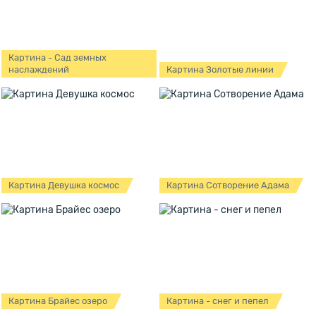
Картина - Сад земных
наслаждений
Картина Золотые линии
Картина Девушка космос
Картина Сотворение Адама
Картина Брайес озеро
Картина - снег и пепел