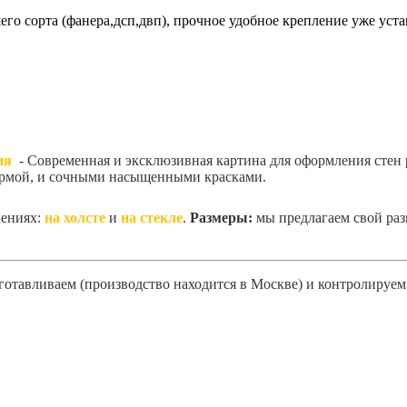
о сорта (фанера,дсп,двп), прочное удобное крепление уже уста
ия
- Современная и эксклюзивная картина для оформления стен 
формой, и сочными насыщенными красками.
нениях:
на холсте
и
на стекле
.
Размеры:
мы предлагаем свой раз
готавливаем (производство находится в Москве) и контролируем