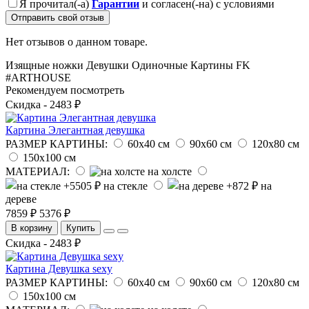
Я прочитал(-а)
Гарантии
и согласен(-на) с условиями
Отправить свой отзыв
Нет отзывов о данном товаре.
Изящные ножки
Девушки
Одиночные Картины
FK
#ARTHOUSE
Рекомендуем посмотреть
Скидка - 2483 ₽
Картина Элегантная девушка
РАЗМЕР КАРТИНЫ:
60х40 см
90х60 см
120х80 см
150х100 см
МАТЕРИАЛ:
на холсте
на стекле
на
дереве
7859 ₽
5376 ₽
В корзину
Купить
Скидка - 2483 ₽
Картина Девушка sexy
РАЗМЕР КАРТИНЫ:
60х40 см
90х60 см
120х80 см
150х100 см