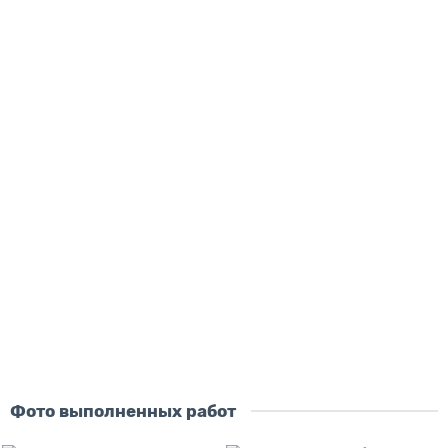
Купить
Скидка - 2483 ₽
Лидер продаж!
Картина Биткоин
размер картины:
50х50 см
70х70 см
100х100 см
130х130 см
материал:
на холсте
на стекле
на дереве
5376 ₽
7859 ₽
В корзину
Купить
Фото выполненных работ