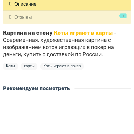
Описание
1
Отзывы
Картина на стену
Коты играют в карты
-
Современная, художественная картина с
изображением котов играющих в покер на
деньги, к
упить с доставкой по России.
Коты
карты
Коты играют в покер
Рекомендуем посмотреть
Скидка - 2483 ₽
Лидер продаж!
Картина Милый котик
размер картины:
50х65 см
70х90 см