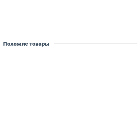
В корзину
Похожие товары
Скидка - 2483 ₽
Постер Акула
размер картины:
60х40 см
90х60 см
120х80 см
150х100 см
материал:
на холсте
на стекле
на дереве
5376 ₽
7859 ₽
В корзину