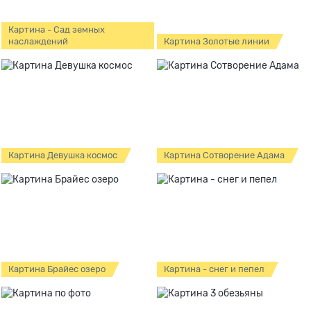
Картина - Сад земных
наслаждений
Картина Золотые линии
Картина Девушка космос
Картина Сотворение Адама
Картина Брайес озеро
Картина - снег и пепел