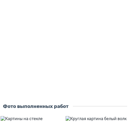
Скидка - 2483 ₽
Картина Звездное небо пустыни
размер картины:
60х40 см
90х60 см
120х80 см
150х100 см
материал:
на холсте
на стекле
на дереве
5505 ₽
7988 ₽
В корзину
Купить
Фото выполненных работ