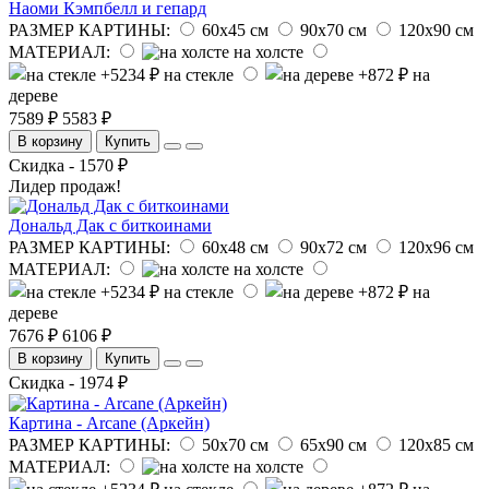
Наоми Кэмпбелл и гепард
РАЗМЕР КАРТИНЫ:
60х45 см
90х70 см
120х90 см
МАТЕРИАЛ:
на холсте
на стекле
на
дереве
7589 ₽
5583 ₽
В корзину
Купить
Скидка - 1570 ₽
Лидер продаж!
Дональд Дак с биткоинами
РАЗМЕР КАРТИНЫ:
60х48 см
90х72 см
120х96 см
МАТЕРИАЛ:
на холсте
на стекле
на
дереве
7676 ₽
6106 ₽
В корзину
Купить
Скидка - 1974 ₽
Картина - Arcane (Аркейн)
РАЗМЕР КАРТИНЫ:
50х70 см
65х90 см
120х85 см
МАТЕРИАЛ:
на холсте