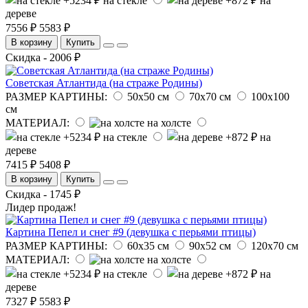
на стекле
на
дереве
7556 ₽
5583 ₽
В корзину
Купить
Скидка - 2006 ₽
Советская Атлантида (на страже Родины)
РАЗМЕР КАРТИНЫ:
50х50 см
70х70 см
100х100
см
МАТЕРИАЛ:
на холсте
на стекле
на
дереве
7415 ₽
5408 ₽
В корзину
Купить
Скидка - 1745 ₽
Лидер продаж!
Картина Пепел и снег #9 (девушка с перьями птицы)
РАЗМЕР КАРТИНЫ:
60х35 см
90х52 см
120х70 см
МАТЕРИАЛ:
на холсте
на стекле
на
дереве
7327 ₽
5583 ₽