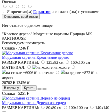
Оценка:
Я прочитал(-а)
Гарантии
и согласен(-на) с условиями
Отправить свой отзыв
Нет отзывов о данном товаре.
"Красное дерево"
Модульные картины
Природа
МК
#ARTHOUSE
Рекомендуем посмотреть
Скидка - 7246 ₽
Модульная картина Креативное дерево
РАЗМЕР КАРТИНЫ:
125х82 см
160х105 см
МАТЕРИАЛ:
на холсте
на стекле
на
дереве
20702 ₽
13456 ₽
В корзину
Купить
Скидка - 5251 ₽
Модульная картина Дерево из сердец
РАЗМЕР КАРТИНЫ:
80х80 см
100х100 см
140х140