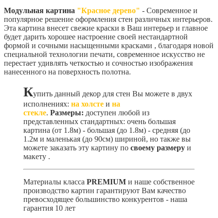
Модульная картина
"Красное дерево"
- Современное и
популярное решение оформления стен различных интерьеров.
Эта картина внесет свежие краски в Ваш интерьер и главное
будет дарить хорошее настроение своей нестандартной
формой и сочными насыщенными красками , благодаря новой
специальной технологии печати, современное искусство не
перестает удивлять четкостью и сочностью изображения
нанесенного на поверхность полотна.
К
упить данный декор для стен Вы можете в двух
исполнениях:
на холсте
и
на
стекле
.
Размеры:
доступен любой из
представленных стандартных: очень большая
картина (от 1.8м) - большая (до 1.8м) - средняя (до
1.2м и маленькая (до 90см) шириной, но также вы
можете заказать эту картину по
своему размеру
и
макету
.
Материалы класса
PREMIUM
и наше собственное
производство картин гарантируют Вам качество
превосходящее большинство конкурентов - наша
гарантия 10 лет