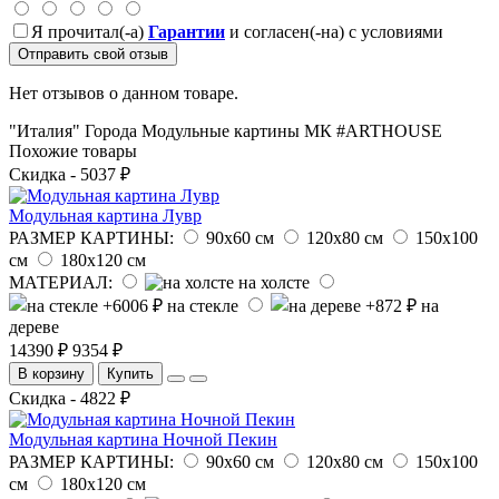
Я прочитал(-а)
Гарантии
и согласен(-на) с условиями
Отправить свой отзыв
Нет отзывов о данном товаре.
"Италия"
Города
Модульные картины
МК
#ARTHOUSE
Похожие товары
Скидка - 5037 ₽
Модульная картина Лувр
РАЗМЕР КАРТИНЫ:
90х60 см
120х80 см
150х100
см
180х120 см
МАТЕРИАЛ:
на холсте
на стекле
на
дереве
14390 ₽
9354 ₽
В корзину
Купить
Скидка - 4822 ₽
Модульная картина Ночной Пекин
РАЗМЕР КАРТИНЫ:
90х60 см
120х80 см
150х100
см
180х120 см