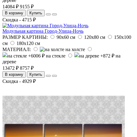
дереве
14084 ₽
9155 ₽
В корзину
Купить
Скидка - 4715 ₽
Модульная картина Город-Улица-Ночь
РАЗМЕР КАРТИНЫ:
90х60 см
120х80 см
150х100
см
180х120 см
МАТЕРИАЛ:
на холсте
на стекле
на
дереве
13472 ₽
8757 ₽
В корзину
Купить
Скидка - 4929 ₽