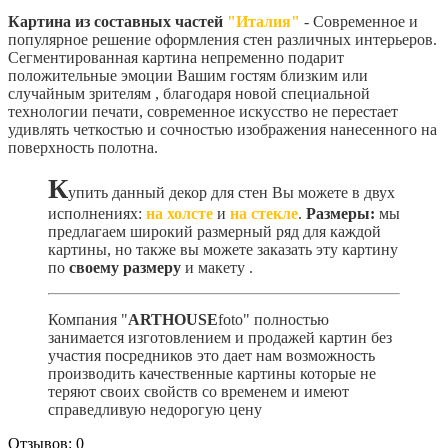
Картина из составных частей
"Италия"
- Современное и
популярное решение оформления стен различных интерьеров.
Сегментированная картина непременно подарит
положительные эмоции Вашим гостям близким или
случайным зрителям , благодаря новой специальной
технологии печати, современное искусство не перестает
удивлять четкостью и сочностью изображения нанесенного на
поверхность полотна.
К
упить данный декор для стен Вы можете в двух
исполнениях:
на холсте
и
на стекле
.
Размеры:
мы
предлагаем широкий размерный ряд для каждой
картины, но также вы можете заказать эту картину
по
своему размеру
и макету
.
Компания "
ARTHOUSE
foto" полностью
занимается изготовлением и продажей картин без
участия посредников это дает нам возможность
производить качественные картины которые не
теряют своих свойств со временем и имеют
справедливую недорогую цену
Отзывов: 0