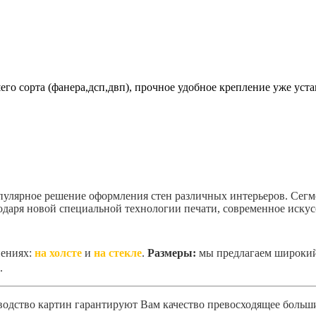
о сорта (фанера,дсп,двп), прочное удобное крепление уже уста
пулярное решение оформления стен различных интерьеров. Сег
даря новой специальной технологии печати, современное искусс
нениях:
на холсте
и
на стекле
.
Размеры:
мы предлагаем широкий
.
одство картин гарантируют Вам качество превосходящее больши