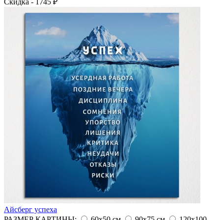
Скидка - 1745 ₽
Айсберг успеха
РАЗМЕР КАРТИНЫ:
60х50 см
90х75 см
120х100