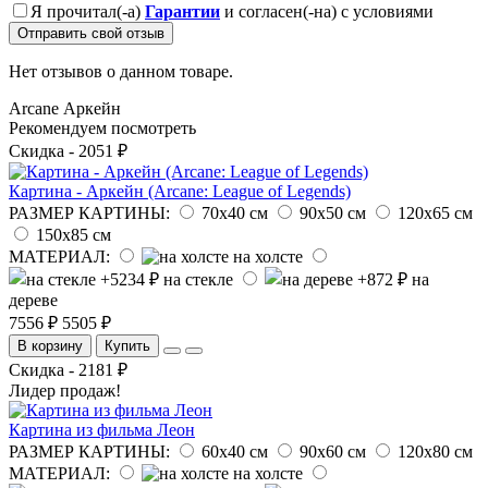
Я прочитал(-а)
Гарантии
и согласен(-на) с условиями
Отправить свой отзыв
Нет отзывов о данном товаре.
Arcane
Аркейн
Рекомендуем посмотреть
Скидка - 2051 ₽
Картина - Аркейн (Arcane: League of Legends)
РАЗМЕР КАРТИНЫ:
70х40 см
90х50 см
120х65 см
150х85 см
МАТЕРИАЛ:
на холсте
на стекле
на
дереве
7556 ₽
5505 ₽
В корзину
Купить
Скидка - 2181 ₽
Лидер продаж!
Картина из фильма Леон
РАЗМЕР КАРТИНЫ:
60х40 см
90х60 см
120х80 см
МАТЕРИАЛ:
на холсте