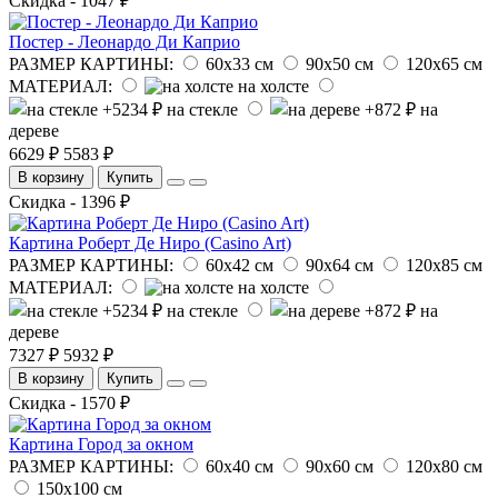
Скидка - 1047 ₽
Постер - Леонардо Ди Каприо
РАЗМЕР КАРТИНЫ:
60х33 см
90х50 см
120х65 см
МАТЕРИАЛ:
на холсте
на стекле
на
дереве
6629 ₽
5583 ₽
В корзину
Купить
Скидка - 1396 ₽
Картина Роберт Де Ниро (Casino Art)
РАЗМЕР КАРТИНЫ:
60х42 см
90х64 см
120х85 см
МАТЕРИАЛ:
на холсте
на стекле
на
дереве
7327 ₽
5932 ₽
В корзину
Купить
Скидка - 1570 ₽
Картина Город за окном
РАЗМЕР КАРТИНЫ:
60х40 см
90х60 см
120х80 см
150х100 см