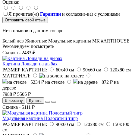
Оценка:
Я прочитал(-а)
Гарантии
и согласен(-на) с условиями
Отправить свой отзыв
Нет отзывов о данном товаре.
Белый лев
Животные
Модульные картины
МК
#ARTHOUSE
Рекомендуем посмотреть
Скидка - 2483 ₽
Картина Лошади на дыбах
РАЗМЕР КАРТИНЫ:
60х40 см
90х60 см
120х80 см
МАТЕРИАЛ:
на холсте
на стекле
на
дереве
7988 ₽
5505 ₽
В корзину
Купить
Скидка - 5111 ₽
Модульная картина Полосатый тигр
РАЗМЕР КАРТИНЫ:
90х60 см
120х80 см
150х100
см