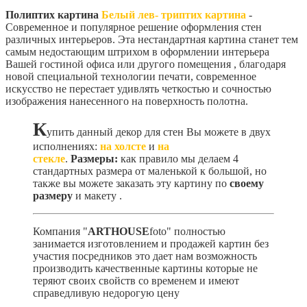
Полиптих картина
Белый лев- триптих картина
-
Современное и популярное решение оформления стен
различных интерьеров. Эта нестандартная картина станет тем
самым недостающим штрихом в оформлении интерьера
Вашей гостиной офиса или другого помещения , благодаря
новой специальной технологии печати, современное
искусство не перестает удивлять четкостью и сочностью
изображения нанесенного на поверхность полотна.
К
упить данный декор для стен Вы можете в двух
исполнениях:
на холсте
и
на
стекле
.
Размеры:
как правило мы делаем 4
стандартных размера от маленькой к большой, но
также вы можете заказать эту картину по
своему
размеру
и макету
.
Компания "
ARTHOUSE
foto" полностью
занимается изготовлением и продажей картин без
участия посредников это дает нам возможность
производить качественные картины которые не
теряют своих свойств со временем и имеют
справедливую недорогую цену