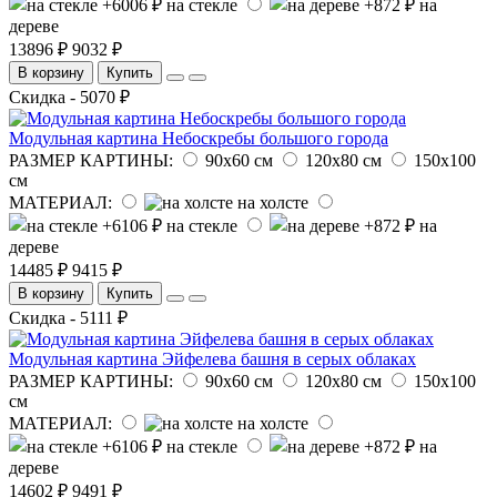
на стекле
на
дереве
13896 ₽
9032 ₽
В корзину
Купить
Скидка - 5070 ₽
Модульная картина Небоскребы большого города
РАЗМЕР КАРТИНЫ:
90х60 см
120х80 см
150х100
см
МАТЕРИАЛ:
на холсте
на стекле
на
дереве
14485 ₽
9415 ₽
В корзину
Купить
Скидка - 5111 ₽
Модульная картина Эйфелева башня в серых облаках
РАЗМЕР КАРТИНЫ:
90х60 см
120х80 см
150х100
см
МАТЕРИАЛ:
на холсте
на стекле
на
дереве
14602 ₽
9491 ₽