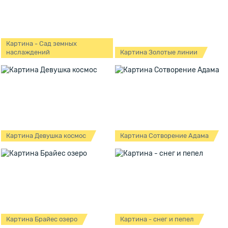
Картина - Сад земных
наслаждений
Картина Золотые линии
Картина Девушка космос
Картина Сотворение Адама
Картина Брайес озеро
Картина - снег и пепел