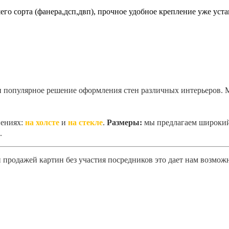
о сорта (фанера,дсп,двп), прочное удобное крепление уже уста
 популярное решение оформления стен различных интерьеров. М
нениях:
на холсте
и
на стекле
.
Размеры:
мы предлагаем широкий
.
 и продажей картин без участия посредников это дает нам возмо