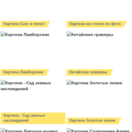
Картина Снег и пепел
Картина на стекле по фото
Картина Ламборгини
Китайские гравюры
Картина - Сад земных
наслаждений
Картина Золотые линии