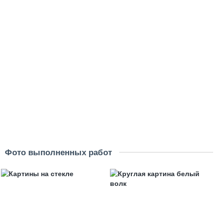
размер картины:
60х40 см
90х60 см
120х80 см
150х100 см
материал:
на холсте
на стекле
на дереве
5505 ₽
7988 ₽
В корзину
Купить
Фото выполненных работ