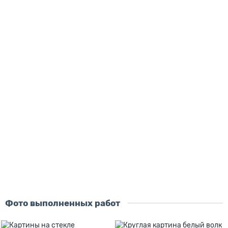
Скидка - 2483 ₽
Постер Тишина
размер картины:
60х40 см
90х60 см
120х80 см
150х100 см
материал:
на холсте
на стекле
на дереве
5376 ₽
7859 ₽
В корзину
Купить
Фото выполненных работ