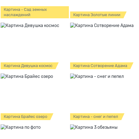
Картина - Сад земных
наслаждений
Картина Золотые линии
Картина Девушка космос
Картина Сотворение Адама
Картина Брайес озеро
Картина - снег и пепел