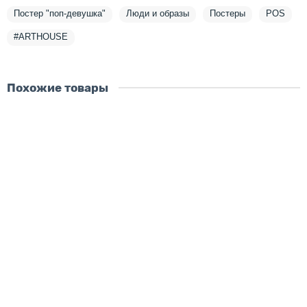
Постер "поп-девушка"
Люди и образы
Постеры
POS
#ARTHOUSE
Похожие товары
Скидка - 2483 ₽
Постер Сальвадор Дали - LowPoly
размер картины:
60х40 см
90х60 см
120х80 см
150х100 см
материал:
на холсте
на стекле
на дереве
5376 ₽
7859 ₽
В корзину
Купить