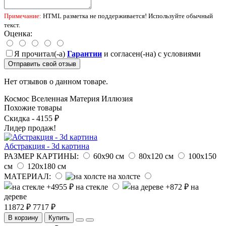
Примечание:
HTML разметка не поддерживается! Используйте обычный
текст.
Оценка:
Я прочитал(-а)
Гарантии
и согласен(-на) с условиями
Отправить свой отзыв
Нет отзывов о данном товаре.
Космос
Вселенная
Материя
Иллюзия
Похожие товары
Скидка - 4155 ₽
Лидер продаж!
Абстракция - 3d картина
РАЗМЕР КАРТИНЫ:
60х90 см
80х120 см
100х150
см
120х180 см
МАТЕРИАЛ:
на холсте
на стекле
на
дереве
11872 ₽
7717 ₽
В корзину
Купить