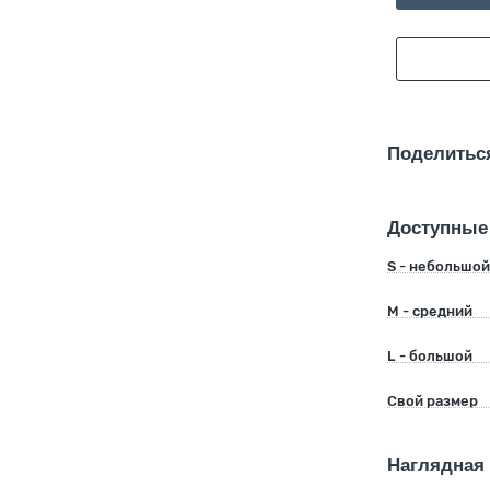
Поделитьс
Доступные
S - небольшо
M - средний
L - большой
Свой размер
Наглядная