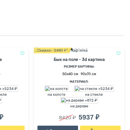
Скидка - 2483 ₽
а
Бык на поле - 3d картина
РАЗМЕР КАРТИНЫ:
м
50х40 см
90х70 см
МАТЕРИАЛ:
екле
на холсте
на стекле
на дереве
₽
5937 ₽
8420 ₽