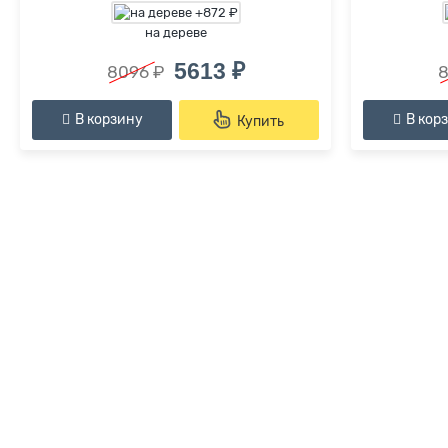
на дереве
5613 ₽
8096 ₽
8
В корзину
В кор
Купить