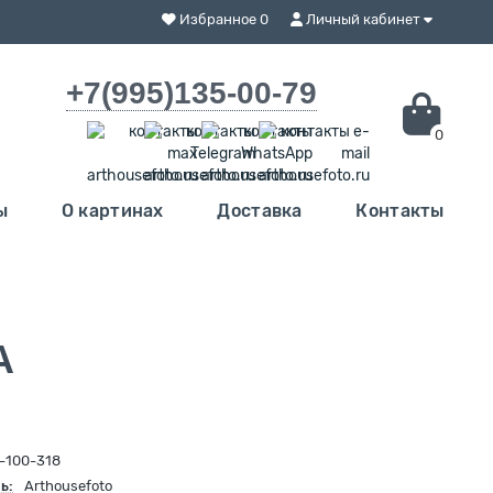
Избранное
0
Личный кабинет
+7(995)135-00-79
0
ы
О картинах
Доставка
Контакты
А
-100-318
ь:
Arthousefoto