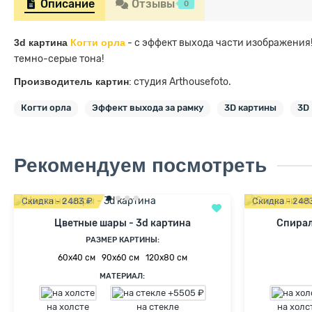
Описание
Отзывы
0
3d картина
Когти орла
- с эффект выхода части изображения!
темно-серые тона!
Производитель картин
: студия Arthousefoto.
Когти орла
Эффект выхода за рамку
3D картины
3D
Рекомендуем посмотреть
Скидка - 2483 ₽
Скидка - 248
Цветные шары - 3d картина
Спирал
РАЗМЕР КАРТИНЫ:
60х40 см
90х60 см
120х80 см
МАТЕРИАЛ:
на холсте
на стекле
на холс