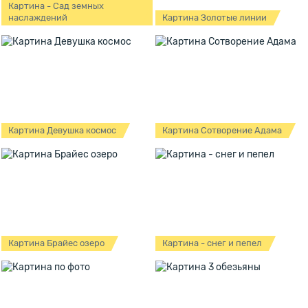
Картина - Сад земных
наслаждений
Картина Золотые линии
Картина Девушка космос
Картина Сотворение Адама
Картина Брайес озеро
Картина - снег и пепел