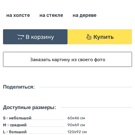
на холсте
на стекле
на дереве
В корзину
Купить
Поделиться:
Доступные размеры:
S - небольшой
60х46 см
M - средний
90х69 см
L - большой
120х92 см